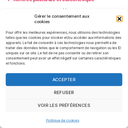
Gérer le consentement aux
cookies
Pour offrir les meilleures expériences, nous utilisons des technologies
telles que les cookies pour stocker et/ou accéder aux informations des
appareils. Le fait de consentir à ces technologies nous permettra de
Catégories
traiter des données telles que le comportement de navigation ou les ID
uniques sur ce site. Le fait de ne pas consentir ou de retirer son
consentement peut avoir un effet négatif sur certaines caractéristiques
et fonctions.
ACCEPTER
© 2026
Paroisses de la Velaine
Haut
↑
REFUSER
VOIR LES PRÉFÉRENCES
Politique de cookies