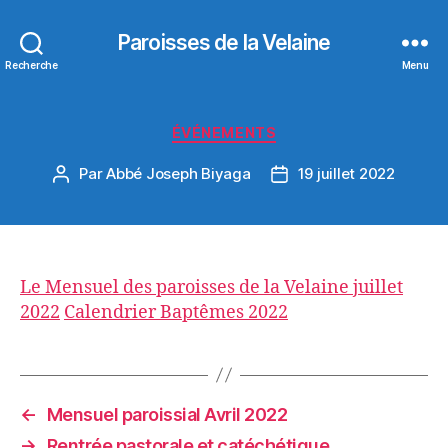
Paroisses de la Velaine
Recherche
Menu
Catégories
ÉVÉNEMENTS
Par
Abbé Joseph Biyaga
19 juillet 2022
Auteur
Date
de
de
l’article
l’article
Le Mensuel des paroisses de la Velaine juillet
2022
Calendrier Baptêmes 2022
←
Mensuel paroissial Avril 2022
→
Rentrée pastorale et catéchétique