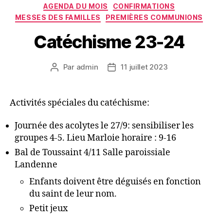
Catégories
AGENDA DU MOIS
CONFIRMATIONS
MESSES DES FAMILLES
PREMIÈRES COMMUNIONS
Catéchisme 23-24
Par
admin
11 juillet 2023
Auteur
Date
de
de
l’article
l’article
Activités spéciales du catéchisme:
Journée des acolytes le 27/9: sensibiliser les
groupes 4-5. Lieu Marloie horaire : 9-16
Bal de Toussaint 4/11 Salle paroissiale
Landenne
Enfants doivent être déguisés en fonction
du saint de leur nom.
Petit jeux