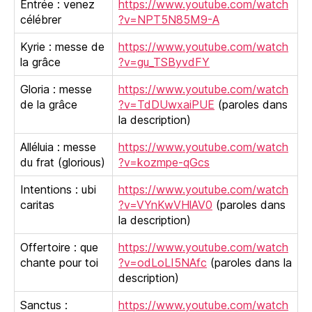
Entrée : venez
https://www.youtube.com/watch
célébrer
?v=NPT5N85M9-A
Kyrie : messe de
https://www.youtube.com/watch
la grâce
?v=gu_TSByvdFY
Gloria : messe
https://www.youtube.com/watch
de la grâce
?v=TdDUwxaiPUE
(paroles dans
la description)
Alléluia : messe
https://www.youtube.com/watch
du frat (glorious)
?v=kozmpe-qGcs
Intentions : ubi
https://www.youtube.com/watch
caritas
?v=VYnKwVHlAV0
(paroles dans
la description)
Offertoire : que
https://www.youtube.com/watch
chante pour toi
?v=odLoLI5NAfc
(paroles dans la
description)
Sanctus :
https://www.youtube.com/watch