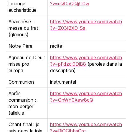
louange
?v=uQDaQlQjU0w
eucharistique
Anamnèse :
https://www.youtube.com/watch
messe du frat
?v=Z03jl2XD-Ss
(glorious)
Notre Père
récité
Agneau de Dieu :
https://www.youtube.com/watch
missa pro
?v=pFdzcl9DjB8
(paroles dans la
europa
description)
Communion
instrumental
Après
https://www.youtube.com/watch
communion :
?v=GnWY0Xew8cQ
mon berger
(alléluia)
Chant final : je
https://www.youtube.com/watch
suis dans la joie
?v=RjQCibbsQrc