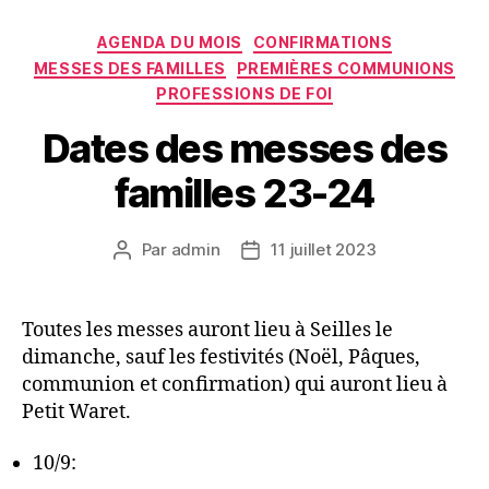
Catégories
AGENDA DU MOIS
CONFIRMATIONS
MESSES DES FAMILLES
PREMIÈRES COMMUNIONS
PROFESSIONS DE FOI
Dates des messes des
familles 23-24
Par
admin
11 juillet 2023
Auteur
Date
de
de
l’article
l’article
Toutes les messes auront lieu à Seilles le
dimanche, sauf les festivités (Noël, Pâques,
communion et confirmation) qui auront lieu à
Petit Waret.
10/9: