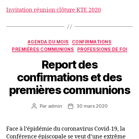
l’article
l’article
Invitation réunion clôture KTE 2020
Catégories
AGENDA DU MOIS
CONFIRMATIONS
PREMIÈRES COMMUNIONS
PROFESSIONS DE FOI
Report des
confirmations et des
premières communions
Par
admin
30 mars 2020
Auteur
Date
de
de
l’article
l’article
Face à l’épidémie du coronavirus Covid-19, la
Conférence épiscopale se veut d’une extrême