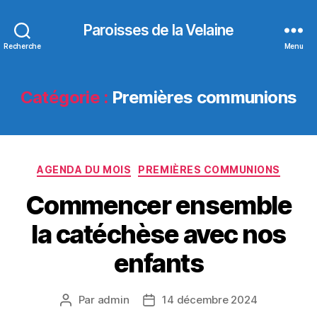
Paroisses de la Velaine
Recherche
Menu
Catégorie :
Premières communions
Catégories
AGENDA DU MOIS
PREMIÈRES COMMUNIONS
Commencer ensemble
la catéchèse avec nos
enfants
Par
admin
14 décembre 2024
Auteur
Date
de
de