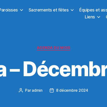
Paroisses
Sacrements et fêtes
Équipes et as
Liens
Catégories
AGENDA DU MOIS
 – Décemb
Par
admin
8 décembre 2024
Auteur
Date
de
de
l’article
l’article