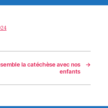
024
emble la catéchèse avec nos
→
enfants