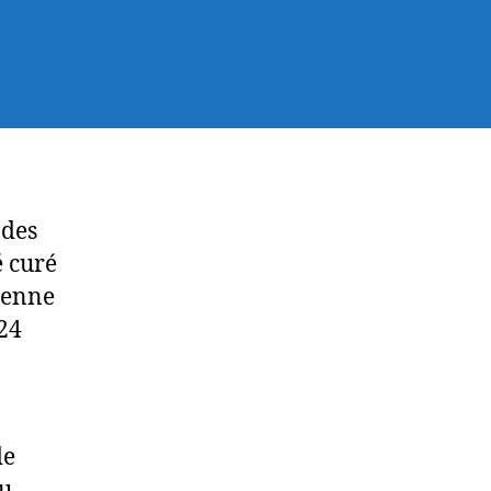
 des
 curé
ndenne
 24
de
du