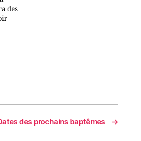
ra des
oir
Dates des prochains baptêmes
→