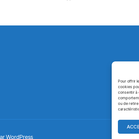
Pour offrir 
cookies pou
consentir à
comportement
ou de retire
caractéristi
ACC
par WordPress