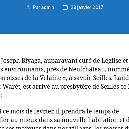
Par
admin
29 janvier 2017
Auteur
Date
de
de
l’article
l’article
 Joseph Biyaga, auparavant curé de Léglise et
es environnants, près de Neufchâteau, nommé
paroisses de la Velaine », à savoir Seilles, La
t-Warêt, est arrivé au presbytère de Seilles ce
.
 ce mois de février, il prendra le temps de
aller au mieux dans sa nouvelle habitation et 
e ses marques dans nos villages, les messes 