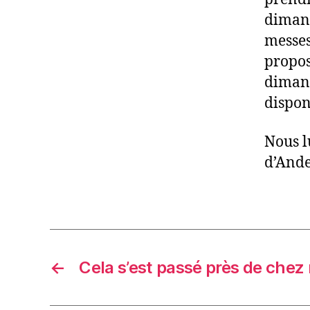
dimanch
messes
propos
dimanc
disponi
Nous l
d’Ande
←
Cela s’est passé près de chez