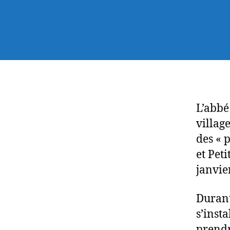
L’abbé
villag
des « 
et Peti
janvier
Durant
s’inst
prendr