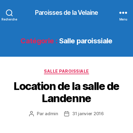
Paroisses de la Velaine
Recherche
Menu
Catégorie :
Salle paroissiale
Catégories
SALLE PAROISSIALE
Location de la salle de
Landenne
Par
admin
31 janvier 2016
Auteur
Date
de
de
l’article
l’article