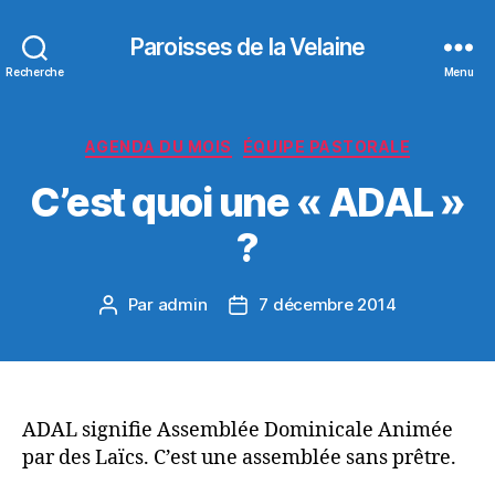
Paroisses de la Velaine
Recherche
Menu
Catégories
AGENDA DU MOIS
ÉQUIPE PASTORALE
C’est quoi une « ADAL »
?
Par
admin
7 décembre 2014
Auteur
Date
de
de
l’article
l’article
ADAL signifie Assemblée Dominicale Animée
par des Laïcs. C’est une assemblée sans prêtre.