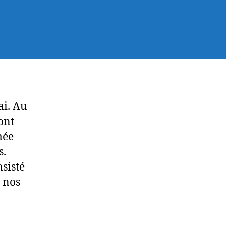
ai. Au
ont
mée
s.
sisté
r nos