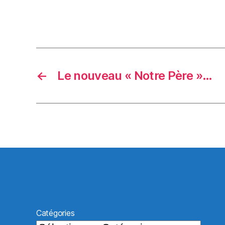
←
Le nouveau « Notre Père »…
Catégories