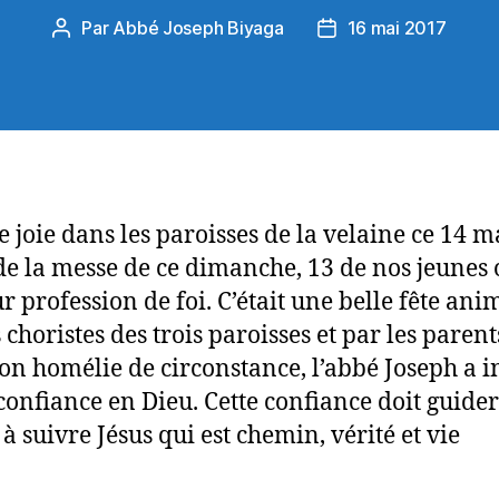
Par
Abbé Joseph Biyaga
16 mai 2017
Auteur
Date
de
de
l’article
l’article
 joie dans les paroisses de la velaine ce 14 m
de la messe de ce dimanche, 13 de nos jeunes 
ur profession de foi. C’était une belle fête ani
 choristes des trois paroisses et par les parent
on homélie de circonstance, l’abbé Joseph a in
 confiance en Dieu. Cette confiance doit guide
à suivre Jésus qui est chemin, vérité et vie