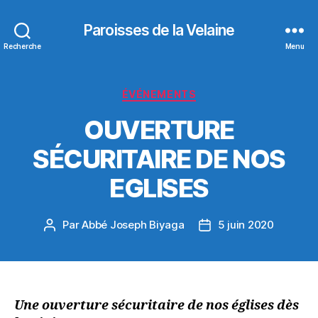
Paroisses de la Velaine
Recherche
Menu
Catégories
ÉVÉNEMENTS
OUVERTURE
SÉCURITAIRE DE NOS
EGLISES
Par
Abbé Joseph Biyaga
5 juin 2020
Auteur
Date
de
de
l’article
l’article
Une ouverture sécuritaire de nos églises dès