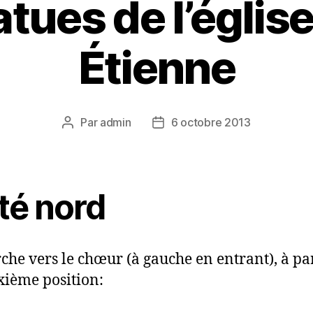
atues de l’église
Étienne
Par
admin
6 octobre 2013
Auteur
Date
de
de
l’article
l’article
té nord
che vers le chœur (à gauche en entrant), à par
xième position: